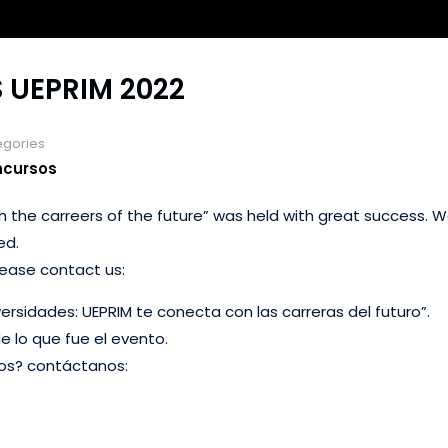
S UEPRIM 2022
egories
cursos
ith the carreers of the future” was held with great success. 
ed.
lease contact us:
iversidades: UEPRIM te conecta con las carreras del futuro”.
lo que fue el evento.
ros? contáctanos: