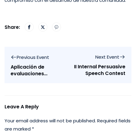
compromiso con el desarrollo de nuestra comunidad.
Share:
Next Event
Previous Event
II Internal Persuasive
Aplicación de
Speech Contest
evaluaciones
sumativas del
primer trimestre.
Leave A Reply
Your email address will not be published.
Required fields
are marked
*