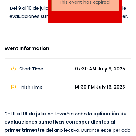
This event has expired
Del 9 al 16 de julio, se llevará a cabo la aplicación de
evaluaciones sumativas correspondientes al primer
trimestre del año lectivo. Durante este período, los
estudiantes de todos los niveles demostrarán los
aprendizajes alcanzados a través de pruebas
Event Information
integrales …
Start Time
07:30 AM July 9, 2025
Finish Time
14:30 PM July 16, 2025
Del
9 al 16 de julio
, se llevará a cabo la
aplicación de
evaluaciones sumativas correspondientes al
primer trimestre
del año lectivo. Durante este período,