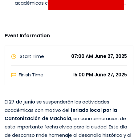
académicas con motivo del feriado local por la
Cantonización de Machala, en conmemoración de esta
importante fecha cívica para la ciudad. Este día de
descanso rinde homenaje al desarrollo histórico y al …
Event Information
Start Time
07:00 AM June 27, 2025
Finish Time
15:00 PM June 27, 2025
El
27 de junio
se suspenderán las actividades
académicas con motivo del
feriado local por la
Cantonización de Machala
, en conmemoración de
esta importante fecha cívica para la ciudad. Este día
de descanso rinde homenaje al desarrollo histórico y al