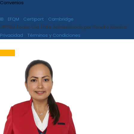
Convenios
IB
EFQM
Certiport
Cambridge
UEPRIM Seduc Cia. Ltda. Administrado por Renato Moreira
Privacidad
Términos y Condiciones
FORMA PARTE DE