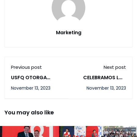
Marketing
Previous post
Next post
USFQ OTORGA
CELEBRAMOS LOS
BECAS A
TRIUNFOS EN LA
November 13, 2023
November 13, 2023
ESTUDIANTES DEL
OLIMPIADA
CUADRO DE HONOR
NACIONAL DE
INFORMÁTICA 2023
You may also like