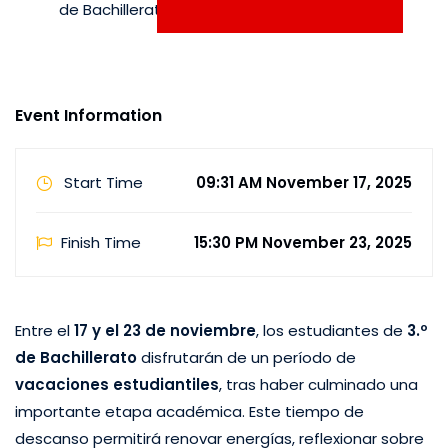
de Bachillerato disfrutarán de un período de
vacaciones estudiantiles, tras haber culminado una
importante etapa académica. Este tiempo de
descanso permitirá renovar energías, reflexionar sobre
Event Information
los logros alcanzados …
Start Time
09:31 AM November 17, 2025
Finish Time
15:30 PM November 23, 2025
Entre el
17 y el 23 de noviembre
, los estudiantes de
3.º
de Bachillerato
disfrutarán de un período de
vacaciones estudiantiles
, tras haber culminado una
importante etapa académica. Este tiempo de
descanso permitirá renovar energías, reflexionar sobre