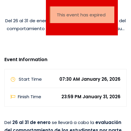
familias
This event has expired
Del 26 al 31 de enero se llevará a cabo la evaluación del
comportamiento de los estudiantes por parte de sus
familias, un proceso orientado a fortalecer la reflexión
conjunta sobre el desarrollo personal, social y
actitudinal de los estudiantes.Esta …
Event Information
Start Time
07:30 AM January 26, 2026
Finish Time
23:59 PM January 31, 2026
Del
26 al 31 de enero
se llevará a cabo la
evaluación
del comportamiento de los estudiantes por parte